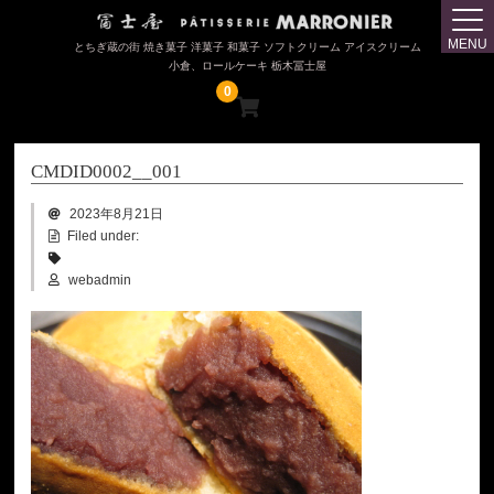
トップページ
MENU
とちぎ蔵の街 焼き菓子 洋菓子 和菓子 ソフトクリーム アイスクリーム
小倉、ロールケーキ 栃木冨士屋
冨士屋（じまんやき・大盛小倉アイス）
0
マロニエ（ロールケーキ・蔵出したまご）
CMDID0002__001
購入について
2023年8月21日
会社概要
Filed under:
webadmin