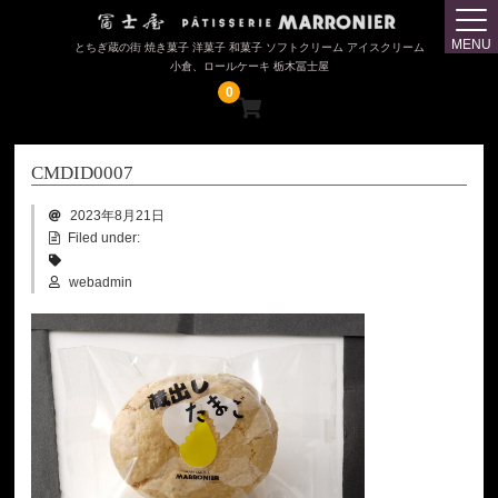
トップページ
MENU
とちぎ蔵の街 焼き菓子 洋菓子 和菓子 ソフトクリーム アイスクリーム
小倉、ロールケーキ 栃木冨士屋
冨士屋（じまんやき・大盛小倉アイス）
0
マロニエ（ロールケーキ・蔵出したまご）
CMDID0007
購入について
2023年8月21日
会社概要
Filed under:
webadmin