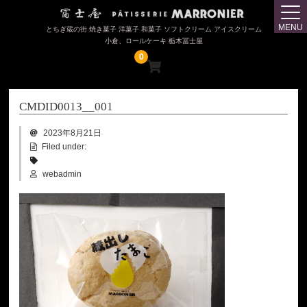
トップページ
MENU
とちぎ蔵の街 焼き菓子 洋菓子 和菓子 ソフトクリーム アイスクリーム
小倉、ロールケーキ 栃木冨士屋
冨士屋（じまんやき・大盛小倉アイス）
0
マロニエ（ロールケーキ・蔵出したまご）
CMDID0013__001
購入について
2023年8月21日
会社概要
Filed under:
webadmin