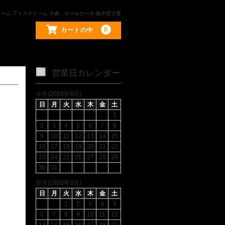
リーム アイスクリーム 小倉、ロールケーキ 栃木冨士屋
0
カートの中
営業日カレンダー
今月(2026年8月)
日
月
火
水
木
金
土
1
2
3
4
5
6
7
8
9
10
11
12
13
14
15
16
17
18
19
20
21
22
23
24
25
26
27
28
29
30
31
翌月(2026年9月)
日
月
火
水
木
金
土
1
2
3
4
5
6
7
8
9
10
11
12
13
14
15
16
17
18
19