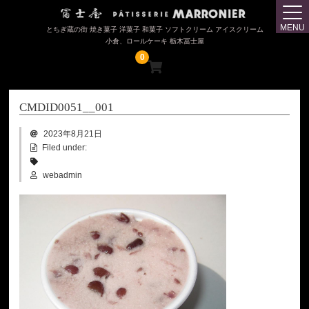
トップページ
MENU
とちぎ蔵の街 焼き菓子 洋菓子 和菓子 ソフトクリーム アイスクリーム
小倉、ロールケーキ 栃木冨士屋
冨士屋（じまんやき・大盛小倉アイス）
0
マロニエ（ロールケーキ・蔵出したまご）
CMDID0051__001
購入について
2023年8月21日
会社概要
Filed under:
webadmin